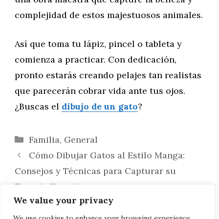
complejidad de estos majestuosos animales.
Así que toma tu lápiz, pincel o tableta y
comienza a practicar. Con dedicación,
pronto estarás creando pelajes tan realistas
que parecerán cobrar vida ante tus ojos.
¿Buscas el
dibujo de un gato
?
Categorías
Familia
,
General
Cómo Dibujar Gatos al Estilo Manga:
Consejos y Técnicas para Capturar su
Esencia Kawaii
We value your privacy
Cómo Dibujar un Conejo Caricaturesco:
Guía Divertida y Práctica para Artistas
We use cookies to enhance your browsing experience,