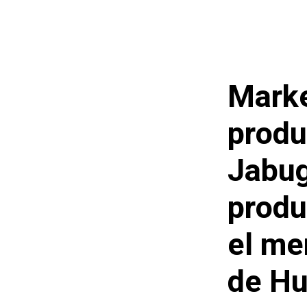
Marke
produ
Jabug
produ
el me
de Hu