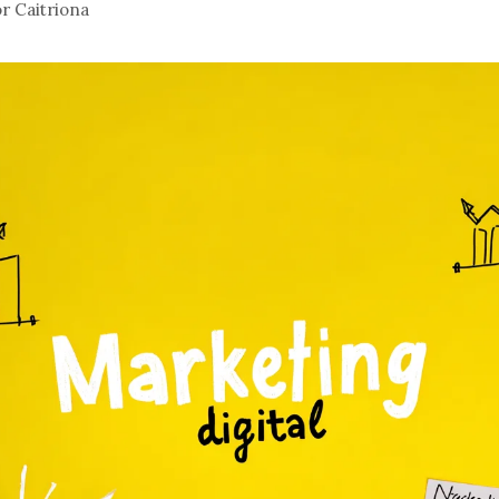
or
Caitriona