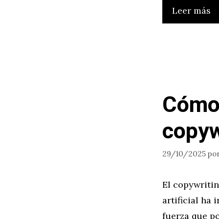
Leer más
Cómo 
copyw
29/10/2025
po
El copywritin
artificial ha
fuerza que p