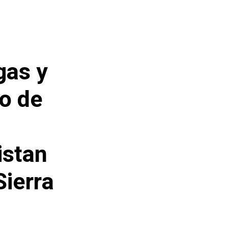
gas y
co de
istan
Sierra