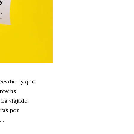
cesita —y que
nteras
ha viajado
tras por
 …