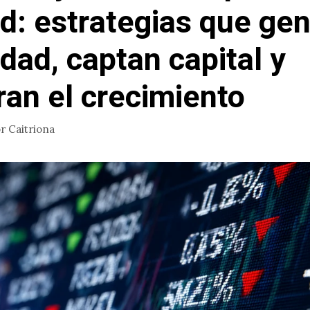
d: estrategias que ge
idad, captan capital y
ran el crecimiento
or
Caitriona