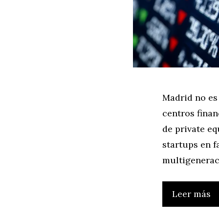
Madrid no es 
centros fina
de private eq
startups en f
multigenerac
Leer más