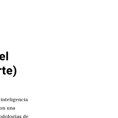
el
rte)
 inteligencia
con una
odologías de