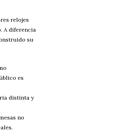
res relojes
 A diferencia
construido su
smo
úblico es
ia distinta y
omesas no
ales.