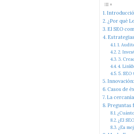
Introducció
¿Por qué Le
El SEO com
Estrategias
1. Audit
2. Inves
3. Crea
4. Link
5. SEO 
Innovación:
Casos de éx
La cercanía
Preguntas 
¿Cuánto
¿El SEO
¿Es mej