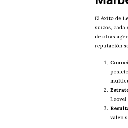
Marbe
El éxito de L
suizos, cada
de otras agen
reputación so
Conoci
posici
multicu
Estrat
Leovel
Result
valen s