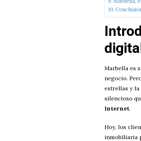
Marbella, e
Conclusión
Intro
digit
Marbella es 
negocio. Pero
estrellas y l
silencioso q
Internet
.
Hoy, los clie
inmobiliaria 