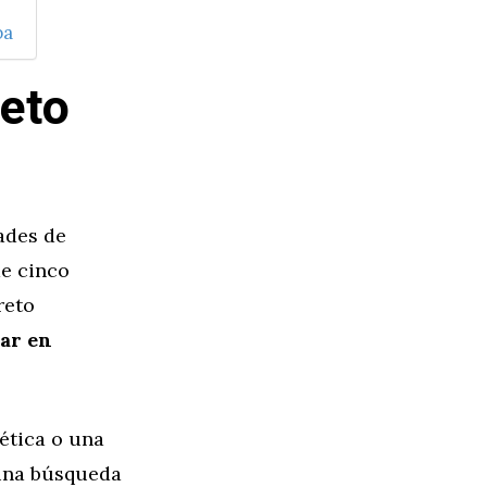
ba
reto
ades de
de cinco
reto
ar en
tética o una
 una búsqueda