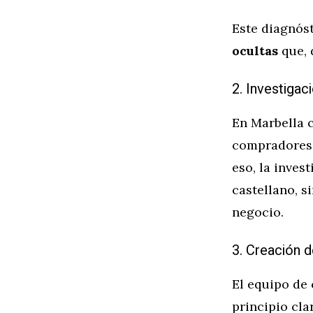
Este diagnóst
ocultas
que, 
2. Investigac
En Marbella c
compradores n
eso, la inves
castellano, s
negocio.
3. Creación 
El equipo de 
principio cla