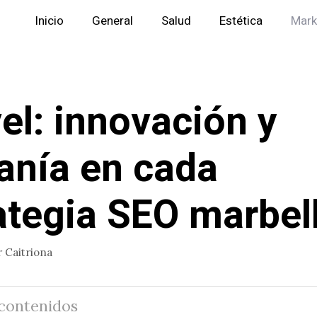
Inicio
General
Salud
Estética
Mark
el: innovación y
anía en cada
ategia SEO marbell
r
Caitriona
 contenidos