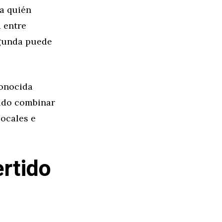
 a quién
a entre
egunda puede
conocida
bido combinar
locales e
rtido