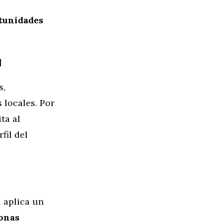
rtunidades
l
s,
 locales. Por
ta al
fil del
 aplica un
sonas