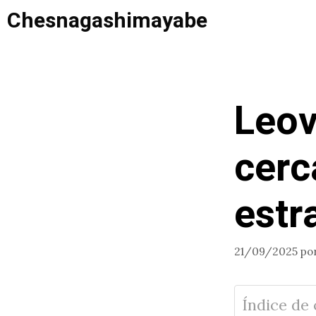
Saltar
Chesnagashimayabe
al
contenido
Leov
cerc
estr
21/09/2025
po
Índice de