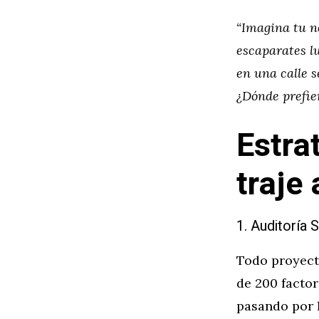
“Imagina tu ne
escaparates l
en una calle s
¿Dónde prefie
Estra
traje
1. Auditoría 
Todo proyec
de 200 factor
pasando por l