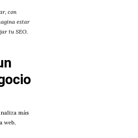
ar, con
magina estar
ajar tu SEO.
un
gocio
analiza más
a web,