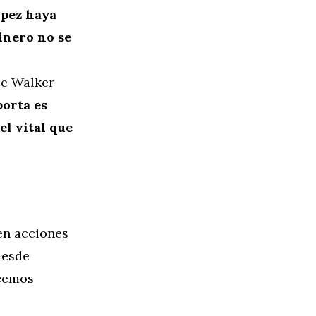
 pez haya
dinero no se
ce Walker
porta es
el vital que
 en acciones
desde
ecemos