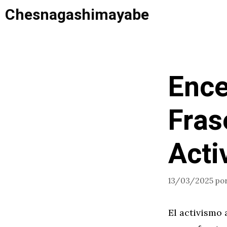
Saltar
Chesnagashimayabe
al
contenido
Ence
Fras
Acti
13/03/2025
po
El activismo