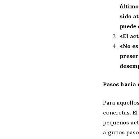
último
sido a
puede 
«El ac
«No es
preser
desemp
Pasos hacia 
Para aquellos
concretas. E
pequeños act
algunos paso