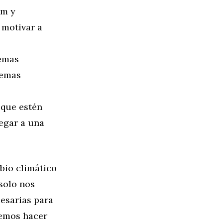
am y
 motivar a
temas
lemas
 que estén
egar a una
bio climático
 solo nos
esarias para
demos hacer