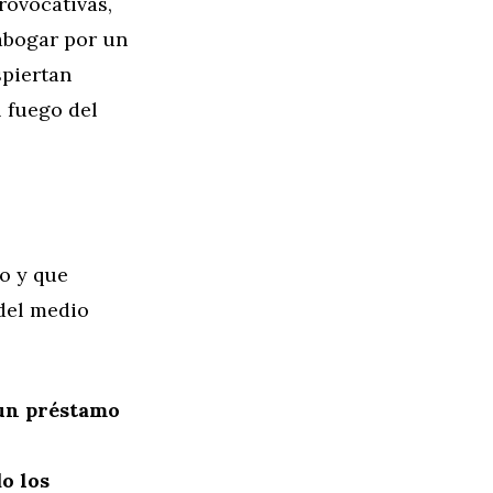
rovocativas,
abogar por un
spiertan
l fuego del
po y que
 del medio
 un préstamo
o los