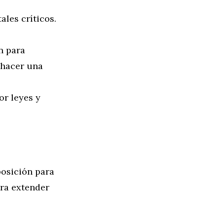
les críticos.
n para
 hacer una
or leyes y
posición para
ara extender