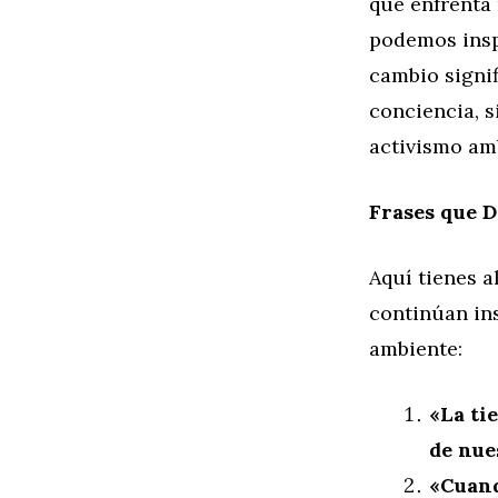
que enfrenta 
podemos insp
cambio signif
conciencia, s
activismo am
Frases que 
Aquí tienes a
continúan in
ambiente:
«La ti
de nue
«Cuand