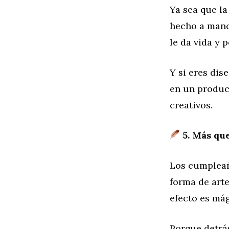
Ya sea que la
hecho a mano 
le da vida y 
Y si eres dis
en un product
creativos.
5. Más que
Los cumpleañ
forma de arte
efecto es mág
Porque detrá