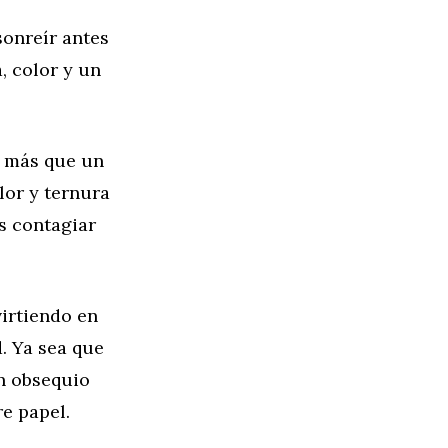
sonreír antes
, color y un
n más que un
lor y ternura
es contagiar
virtiendo en
. Ya sea que
un obsequio
re papel.