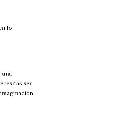
en lo
s una
ecesitas ser
e imaginación