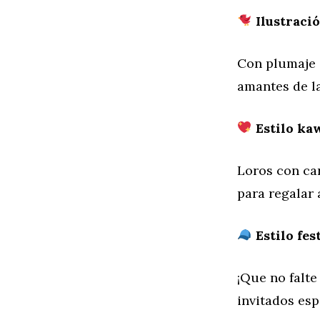
Ilustració
Con plumaje d
amantes de la
Estilo kaw
Loros con car
para regalar 
Estilo fes
¡Que no falte
invitados es