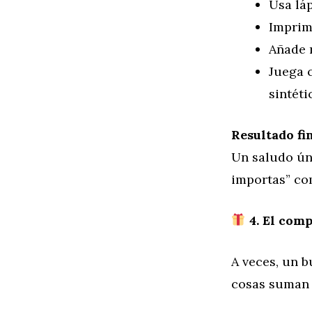
Usa lá
Imprime
Añade 
Juega c
sintéti
Resultado fin
Un saludo ún
importas” co
4. El comp
A veces, un b
cosas suman 