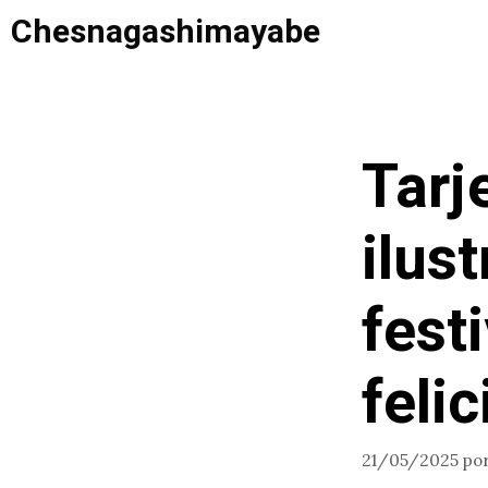
Saltar
Chesnagashimayabe
al
contenido
Tarj
ilus
fest
feli
21/05/2025
po