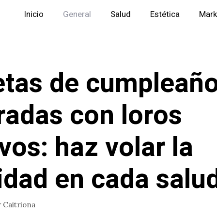
Inicio
General
Salud
Estética
Mark
etas de cumpleañ
tradas con loros
ivos: haz volar la
cidad en cada salu
r
Caitriona