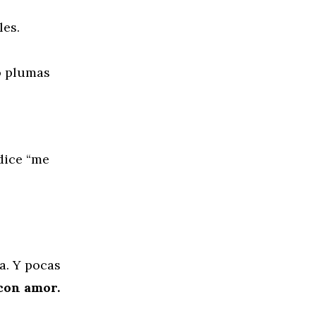
les.
so plumas
dice “me
a. Y pocas
 con amor.