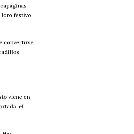
arcapáginas
loro festivo
de convertirse
cadillos
to viene en
ortada, el
. Hay