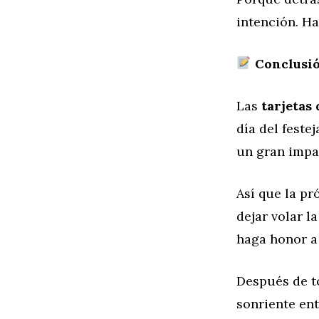
intención. Ha
Conclusión
Las
tarjetas
día del fest
un gran impa
Así que la pr
dejar volar l
haga honor a 
Después de t
sonriente en