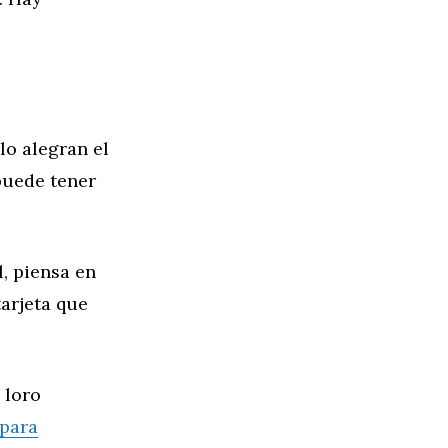
lo alegran el
puede tener
l, piensa en
tarjeta que
 loro
 para