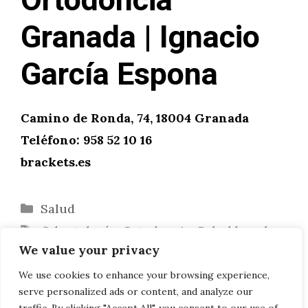
Ortodoncia
Granada | Ignacio
García Espona
Camino de Ronda, 74, 18004 Granada
Teléfono: 958 52 10 16
brackets.es
Categorías
Salud
Etiquetas
Odontología
,
Ortodoncia
,
Salud bucal
We value your privacy
¿Cómo usar la tecnología para mantener
su negocio?
We use cookies to enhance your browsing experience,
serve personalized ads or content, and analyze our
¿Qué es «La Nube»?