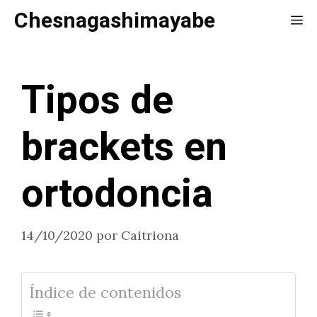
Saltar
Chesnagashimayabe
Me
al
contenido
Tipos de
brackets en
ortodoncia
14/10/2020
por
Caitriona
Índice de contenidos