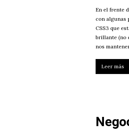
En el frente
con algunas p
CSS3 que est
brillante (no
nos mantenem
Leer más
Negoc