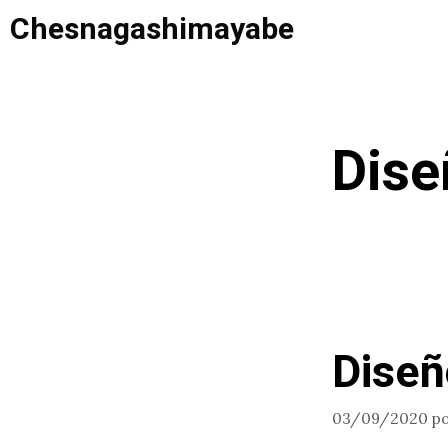
Saltar
Chesnagashimayabe
al
contenido
Dise
Diseñ
03/09/2020
p