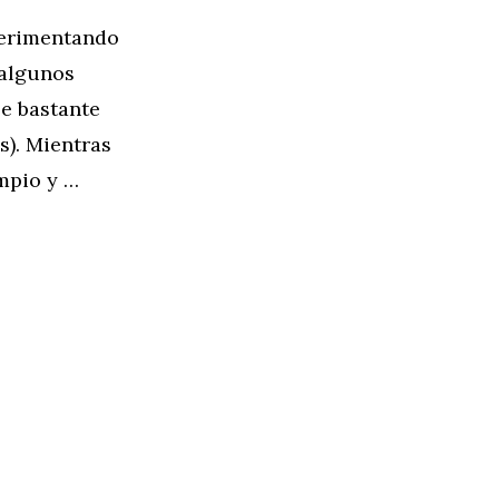
perimentando
 algunos
e bastante
s). Mientras
mpio y …